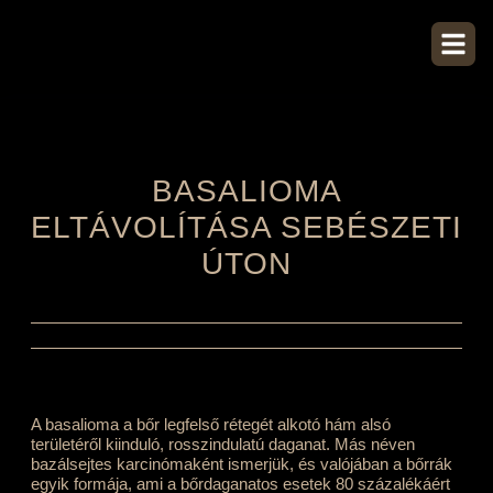
BASALIOMA
ELTÁVOLÍTÁSA SEBÉSZETI
ÚTON
A basalioma a bőr legfelső rétegét alkotó hám alsó
területéről kiinduló, rosszindulatú daganat. Más néven
bazálsejtes karcinómaként ismerjük, és valójában a bőrrák
egyik formája, ami a bőrdaganatos esetek 80 százalékáért