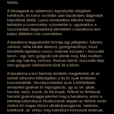
felelős.
A bőrdaganat az epidermisz legmélyebb rétegében
keletkezik, és kóros osztódás után bazálsejtes daganatok
képződnek belőle. Lassú növekedése ellenére képes
behatolni a szomszédos szövetekbe is, ugyanakkor a
rosszindulatú daganatokkal ellentétben a basalioma nem
képez áttéteket más szervekben.
A basalioma leggyakoribb formája egy jellegtelen, halvány
vöröses, néha inkább áttetsző, gyöngyházfényű, kissé
tömöttebb tapintású csomó, melynek közepén – hosszabb
távon – egy nem gyógyuló seb jelenik meg. Más esetben
csak egy halvány vöröses, finoman hámló, hosszabb ideje
nem gyógyuló sebhelyként tűnik fel a bőrön.
A basalioma a test bármely területén megjelenhet, de az
esetek túlnyomó többségében a fej és nyak területére
koncentrálódik. Veszélyeztetettek azok a bőrfelületek,
amelyeket gyakran ér napsugárzás, így az orr, ajkak,
homlok, tarkó, kezek, és fülcimpák. Nőknél és férfiaknál
hasonló gyakorisággal jelenhet meg a basalioma, amim a
jelenlegi tudományos hivatkozások alapján az életünk során
minket ért magas dózisú ultraibolyasugárzás hatására
keletkezik, de ehhez még különböző környezeti ártalmak,