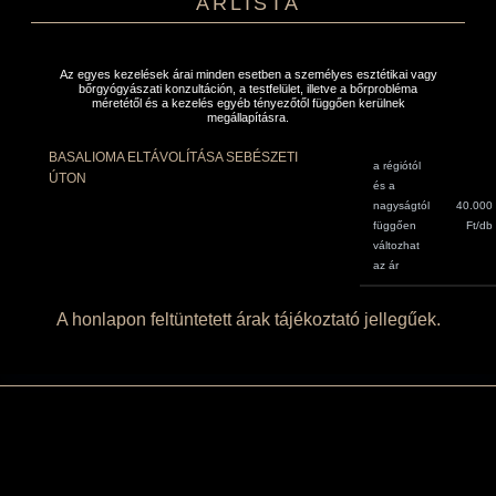
ÁRLISTA
Az egyes kezelések árai minden esetben a személyes esztétikai vagy
bőrgyógyászati konzultáción, a testfelület, illetve a bőrprobléma
méretétől és a kezelés egyéb tényezőtől függően kerülnek
megállapításra.
BASALIOMA ELTÁVOLÍTÁSA SEBÉSZETI
a régiótól
ÚTON
és a
nagyságtól
40.000
függően
Ft/db
változhat
az ár
A honlapon feltüntetett árak tájékoztató jellegűek.