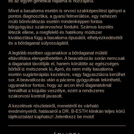
és az egyén genetikai hajlama is hozzájárul.
Mivel a basalioma esetén is orvosi szakképesítést igényel a
pontos diagnosztika, a gyanú felmerülése, egy nehezen
múló bőrelváltozás esetén mindenképpen fontos
bőrgyógyász szakorvoshoz fordulni. Számos kezelés
létezik ellene, a megfelelő és hatékony módszer
kiválasztása függ a basalioma típusától, elhelyezkedésétől
és a bőrdaganat súlyosságától.
A legtöbb esetben ugyanakkor a bőrdaganat műtéti
eltávolítása elengedhetetlen. A beavatkozás során nemcsak
a daganatot távolítják el, hanem körülötte az egészséges
bőrből is metszenek ki. Apró, és nem mély basalioma
esetén sugárterápiás kezelésre, vagy fagyasztásra kerülhet
sor. A beavatkozás után a páciens gyógyultnak tekinthető,
ugyanakkor fontos, hogy az arcon lévő daganatoknál
fennállhat a kiújulás veszélye, ezért a rendszeres
szakorvosi kontroll javasolt.
A kezelések részleteiről, menetéről és várható
eredményeiről, hatásairól a DR. B-ESTH klinikán teljes körű
tájékoztatást kaphatsz! Jelentkezz be most!