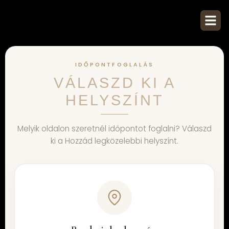
IDŐPONTFOGLALÁS
VÁLASZD KI A
HELYSZÍNT
Melyik oldalon szeretnél időpontot foglalni? Válaszd
ki a Hozzád legközelebbi helyszínt.